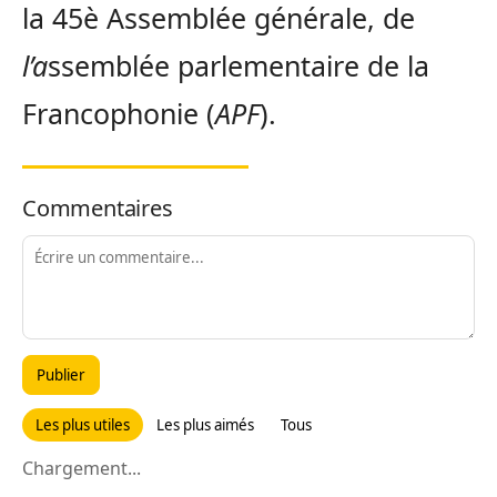
la 45è Assemblée générale, de
l’a
ssemblée parlementaire de la
Francophonie (
APF
).
Commentaires
Publier
Les plus utiles
Les plus aimés
Tous
Chargement...