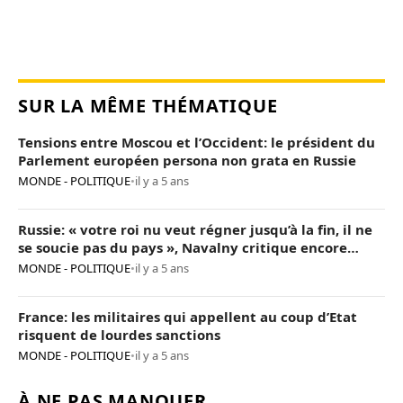
SUR LA MÊME THÉMATIQUE
Tensions entre Moscou et l’Occident: le président du
Parlement européen persona non grata en Russie
MONDE - POLITIQUE
•
il y a 5 ans
Russie: « votre roi nu veut régner jusqu’à la fin, il ne
se soucie pas du pays », Navalny critique encore
Poutine
MONDE - POLITIQUE
•
il y a 5 ans
France: les militaires qui appellent au coup d’Etat
risquent de lourdes sanctions
MONDE - POLITIQUE
•
il y a 5 ans
À NE PAS MANQUER