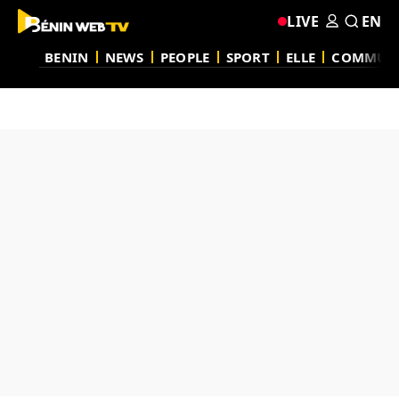
LIVE
EN
BENIN
NEWS
PEOPLE
SPORT
ELLE
COMMUN