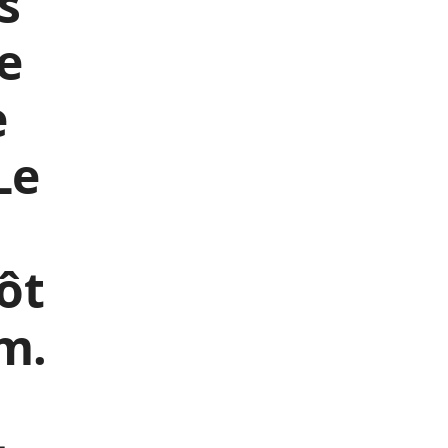
s
e
e
Le
ôt
m.