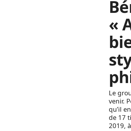
Bé
« 
bi
st
ph
Le grou
venir. 
qu’il 
de 17 t
2019, à