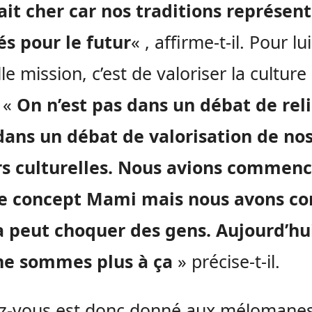
it cher car nos traditions représen
és pour le futur
« , affirme-t-il. Pour lui
le mission, c’est de valoriser la culture
 «
On n’est pas dans un débat de rel
dans un débat de valorisation de no
rs culturelles. Nous avions commen
le concept Mami mais nous avons co
a peut choquer des gens. Aujourd’hu
ne sommes plus à ça
» précise-t-il.
z-vous est donc donné aux mélomane