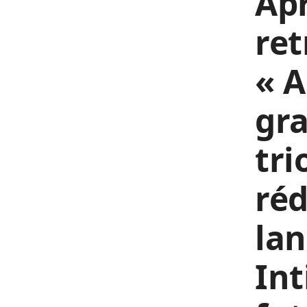
Apr
ret
« A
gra
tr
réd
lan
Int