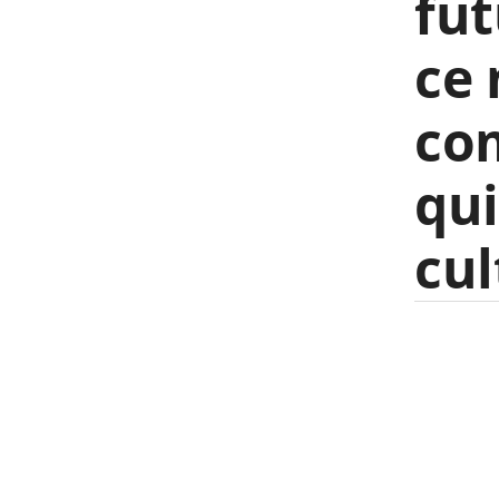
fut
ce 
co
qui
cul