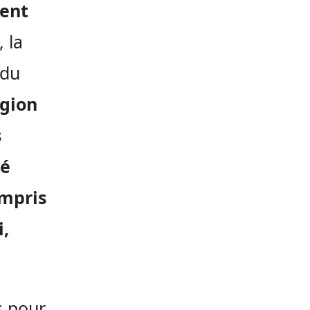
tent
, la
 du
igion
s
cé
mpris
i,
s pour