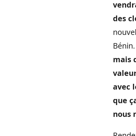
vendra
des cl
nouvel
Bénin.
mais 
valeu
avec 
que ç
nous 
Rende