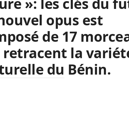
ure »: les clés du fu
nouvel opus est
mposé de 17 morce
 retracent la variét
turelle du Bénin.