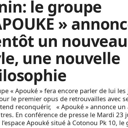
nin: le groupe
APOUKE » annonc
entôt un nouveau
yle, une nouvelle
ilosophie
pe « Apouké » fera encore parler de lui les 
Pour le premier opus de retrouvailles avec s
entend reconquérir, « Apouké » annonce un
itres. En conférence de presse le Mardi 23 ju
 l’espace Apouké situé à Cotonou Pk 10, le