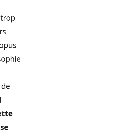
 trop
rs
 opus
sophie
 de
i
ette
 se