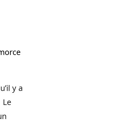
amorce
’il y a
 Le
un