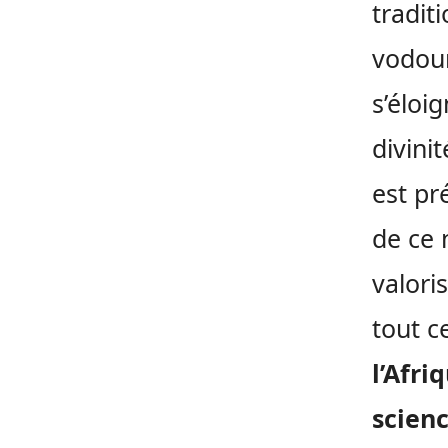
traditi
vodoun
s’éloi
divini
est pr
de ce 
valori
tout c
l’Afri
scienc