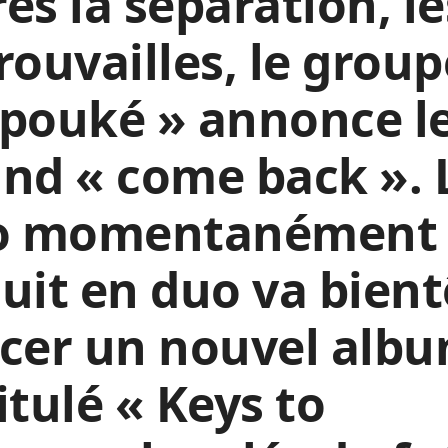
ès la séparation, le
rouvailles, le group
pouké » annonce l
nd « come back ». 
io momentanément
uit en duo va bient
cer un nouvel albu
itulé « Keys to