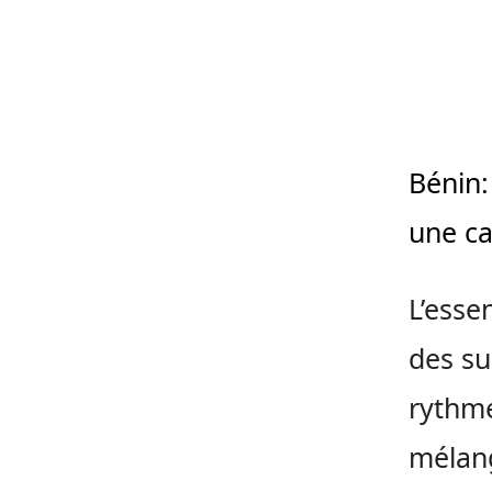
Bénin:
une ca
L’essen
des su
rythme
mélang