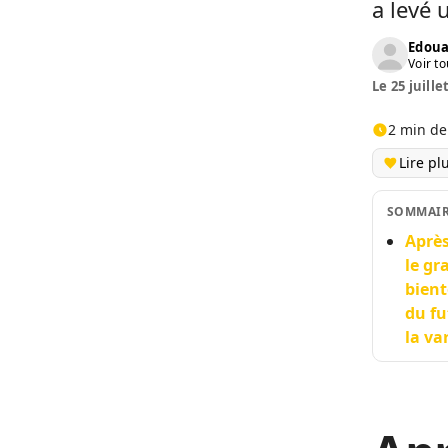
a levé 
Edoua
Voir to
Le 25 juille
2 min de
Lire pl
SOMMAI
Après
le gr
bient
du fu
la va