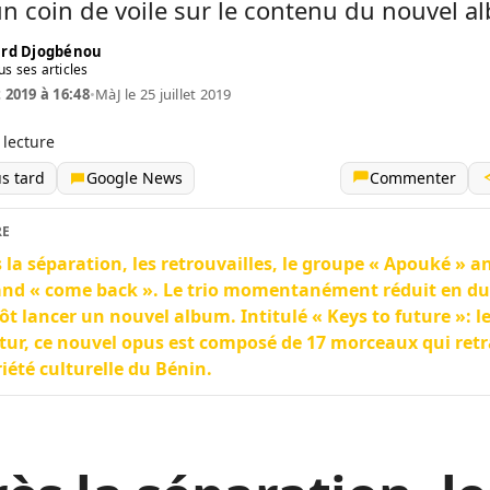
un coin de voile sur le contenu du nouvel a
rd Djogbénou
us ses articles
t 2019 à 16:48
•
MàJ le 25 juillet 2019
 lecture
us tard
Google News
Commenter
RE
 la séparation, les retrouvailles, le groupe « Apouké » 
and « come back ». Le trio momentanément réduit en du
ôt lancer un nouvel album. Intitulé « Keys to future »: le
tur, ce nouvel opus est composé de 17 morceaux qui ret
riété culturelle du Bénin.