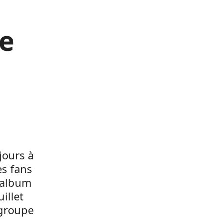
e
jours à
es fans
 album
illet
 groupe