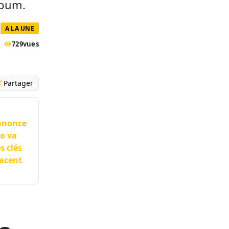
lbum.
A LA UNE
729
vues
Partager
annonce
o va
s clés
racent