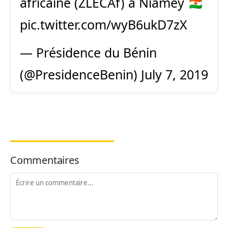
africaine (ZLECAf) à Niamey 🇳🇪
pic.twitter.com/wyB6ukD7zX
— Présidence du Bénin
(@PresidenceBenin)
July 7, 2019
Commentaires