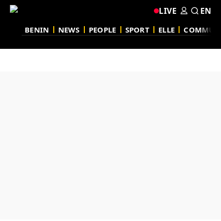
LIVE
EN
BENIN
NEWS
PEOPLE
SPORT
ELLE
COMMUN