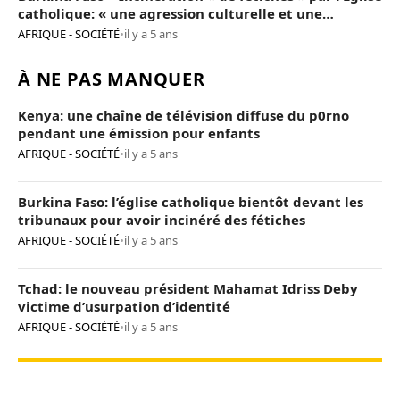
catholique: « une agression culturelle et une
provocation de trop »
AFRIQUE - SOCIÉTÉ
•
il y a 5 ans
À NE PAS MANQUER
Kenya: une chaîne de télévision diffuse du p0rno
pendant une émission pour enfants
AFRIQUE - SOCIÉTÉ
•
il y a 5 ans
Burkina Faso: l’église catholique bientôt devant les
tribunaux pour avoir incinéré des fétiches
AFRIQUE - SOCIÉTÉ
•
il y a 5 ans
Tchad: le nouveau président Mahamat Idriss Deby
victime d’usurpation d’identité
AFRIQUE - SOCIÉTÉ
•
il y a 5 ans