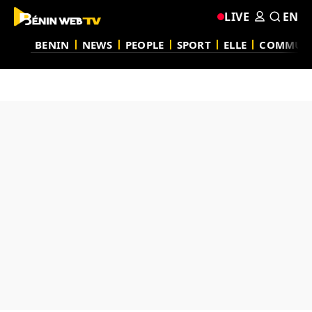
LIVE
EN
BENIN
NEWS
PEOPLE
SPORT
ELLE
COMMUN