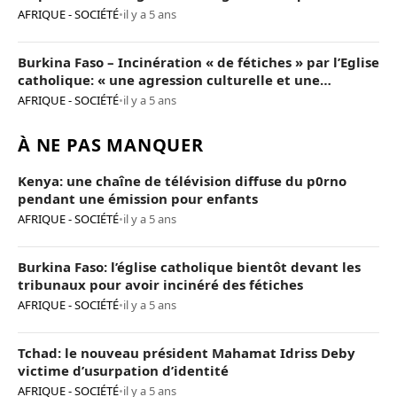
AFRIQUE - SOCIÉTÉ
•
il y a 5 ans
Burkina Faso – Incinération « de fétiches » par l’Eglise
catholique: « une agression culturelle et une
provocation de trop »
AFRIQUE - SOCIÉTÉ
•
il y a 5 ans
À NE PAS MANQUER
Kenya: une chaîne de télévision diffuse du p0rno
pendant une émission pour enfants
AFRIQUE - SOCIÉTÉ
•
il y a 5 ans
Burkina Faso: l’église catholique bientôt devant les
tribunaux pour avoir incinéré des fétiches
AFRIQUE - SOCIÉTÉ
•
il y a 5 ans
Tchad: le nouveau président Mahamat Idriss Deby
victime d’usurpation d’identité
AFRIQUE - SOCIÉTÉ
•
il y a 5 ans