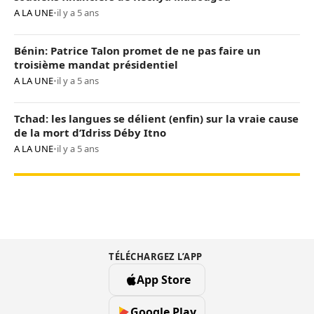
A LA UNE
•
il y a 5 ans
Bénin: Patrice Talon promet de ne pas faire un
troisième mandat présidentiel
A LA UNE
•
il y a 5 ans
Tchad: les langues se délient (enfin) sur la vraie cause
de la mort d’Idriss Déby Itno
A LA UNE
•
il y a 5 ans
TÉLÉCHARGEZ L’APP
App Store
Google Play