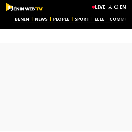
LIVE
EN
BENIN
NEWS
PEOPLE
SPORT
ELLE
COMMUN