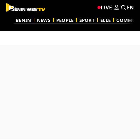
LIVE
EN
BENIN
NEWS
PEOPLE
SPORT
ELLE
COMMUN