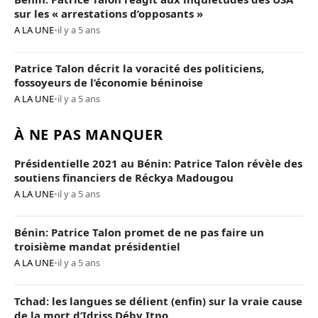
sur les « arrestations d’opposants »
A LA UNE
•
il y a 5 ans
Patrice Talon décrit la voracité des politiciens,
fossoyeurs de l’économie béninoise
A LA UNE
•
il y a 5 ans
À NE PAS MANQUER
Présidentielle 2021 au Bénin: Patrice Talon révèle des
soutiens financiers de Réckya Madougou
A LA UNE
•
il y a 5 ans
Bénin: Patrice Talon promet de ne pas faire un
troisième mandat présidentiel
A LA UNE
•
il y a 5 ans
Tchad: les langues se délient (enfin) sur la vraie cause
de la mort d’Idriss Déby Itno