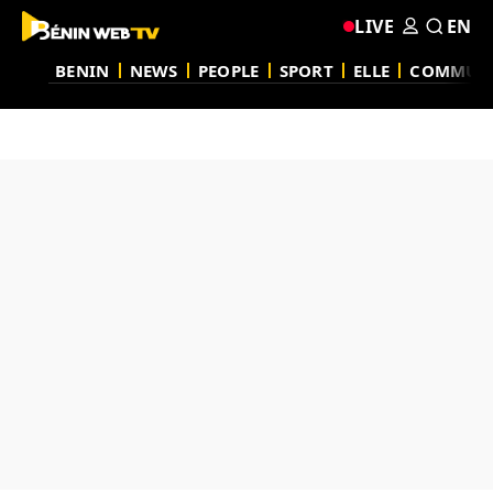
LIVE
EN
BENIN
NEWS
PEOPLE
SPORT
ELLE
COMMUN