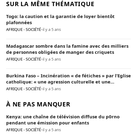
SUR LA MÊME THÉMATIQUE
Togo: la caution et la garantie de loyer bientôt
plafonnées
AFRIQUE - SOCIÉTÉ
•
il y a 5 ans
Madagascar sombre dans la famine avec des milliers
de personnes obligées de manger des criquets
AFRIQUE - SOCIÉTÉ
•
il y a 5 ans
Burkina Faso – Incinération « de fétiches » par l’Eglise
catholique: « une agression culturelle et une
provocation de trop »
AFRIQUE - SOCIÉTÉ
•
il y a 5 ans
À NE PAS MANQUER
Kenya: une chaîne de télévision diffuse du p0rno
pendant une émission pour enfants
AFRIQUE - SOCIÉTÉ
•
il y a 5 ans