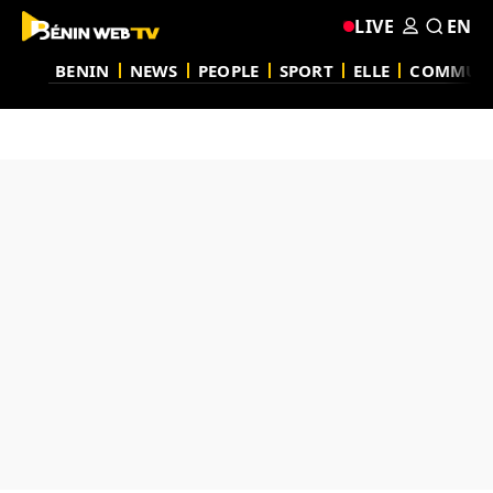
LIVE
EN
BENIN
NEWS
PEOPLE
SPORT
ELLE
COMMUN