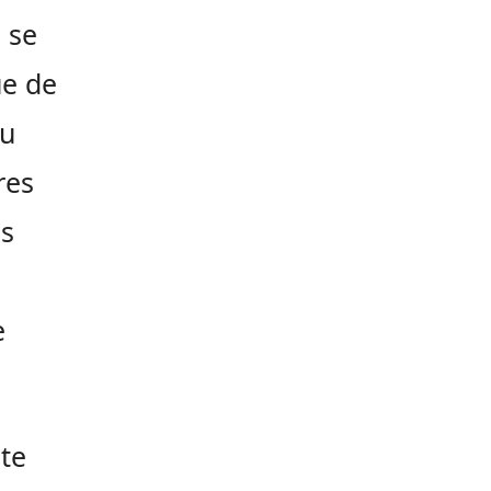
 se
ue de
du
res
es
e
ôte