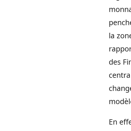
monnai
penche
la zon
rappor
des Fi
centra
change
modèle
En eff