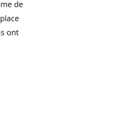
amme de
 place
ns ont
.