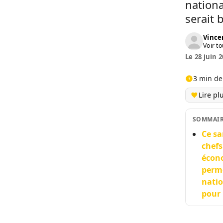
nation
serait 
Vinc
Voir to
Le 28 juin 2
3 min de
Lire pl
SOMMAI
Ce sa
chefs
écono
perme
natio
pour 