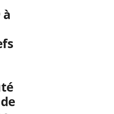
 à
efs
té
 de