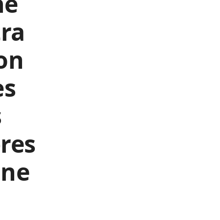
ne
tra
don
es
s
res
une