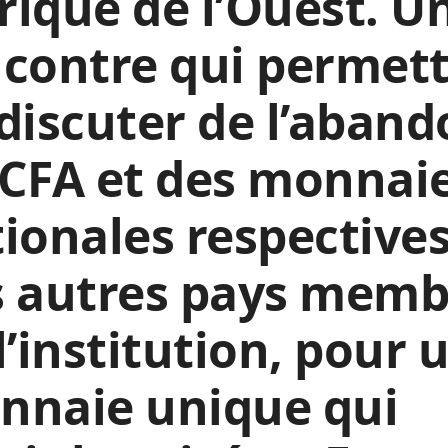
frique de l’Ouest. U
contre qui permet
discuter de l’aban
CFA et des monnai
ionales respective
s autres pays memb
l’institution, pour 
nnaie unique qui