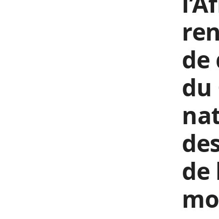
l’A
ren
de 
du 
nat
de
de 
mo