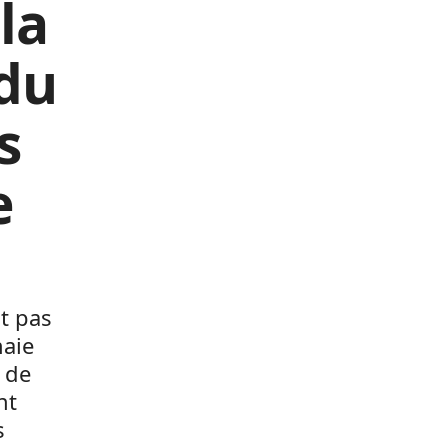
la
du
s
e
t pas
naie
t de
nt
s