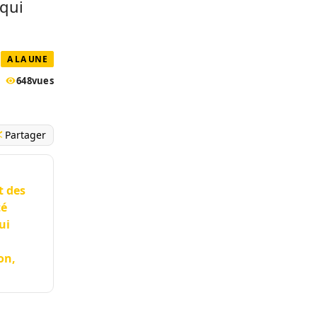
 qui
A LA UNE
648
vues
Partager
t des
té
ui
on,