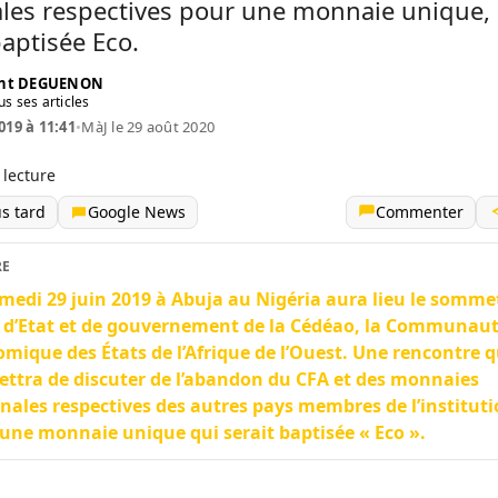
ales respectives pour une monnaie unique,
baptisée Eco.
ent DEGUENON
us ses articles
019 à 11:41
•
MàJ le 29 août 2020
 lecture
us tard
Google News
Commenter
RE
medi 29 juin 2019 à Abuja au Nigéria aura lieu le somme
 d’Etat et de gouvernement de la Cédéao, la Communau
mique des États de l’Afrique de l’Ouest. Une rencontre q
ttra de discuter de l’abandon du CFA et des monnaies
nales respectives des autres pays membres de l’instituti
une monnaie unique qui serait baptisée « Eco ».