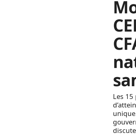
Mo
CE
CF
na
sa
Les 15
d’attei
unique.
gouvern
discute