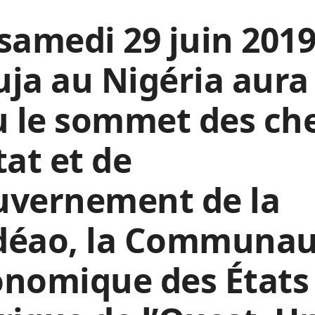
samedi 29 juin 2019
ja au Nigéria aura
u le sommet des ch
tat et de
uvernement de la
déao, la Communau
onomique des États