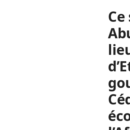
Ce 
Abu
lie
d’E
go
Cé
éc