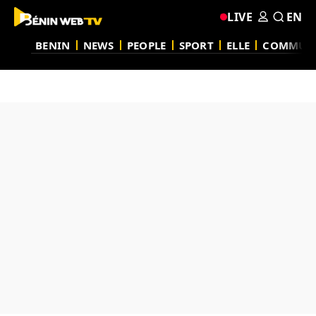
LIVE
EN
BENIN
NEWS
PEOPLE
SPORT
ELLE
COMMUN