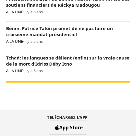
soutiens financiers de Réckya Madougou
A LA UNE
•
il y a 5 ans
Bénin: Patrice Talon promet de ne pas faire un
troisième mandat présidentiel
A LA UNE
•
il y a 5 ans
Tchad: les langues se délient (enfin) sur la vraie cause
de la mort d’Idriss Déby Itno
A LA UNE
•
il y a 5 ans
TÉLÉCHARGEZ L’APP
App Store