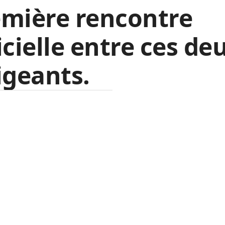
emière rencontre
icielle entre ces de
igeants.