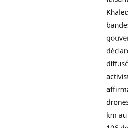
Khaled,
bandes
gouver
déclar
diffus
activi
affirm
drones
km au 
106 de