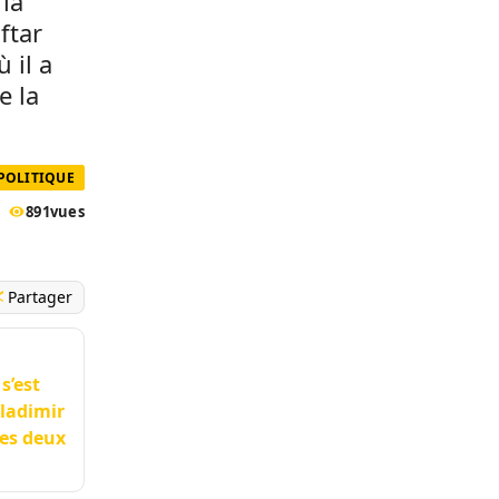
 la
ftar
 il a
e la
POLITIQUE
891
vues
Partager
s’est
Vladimir
ces deux