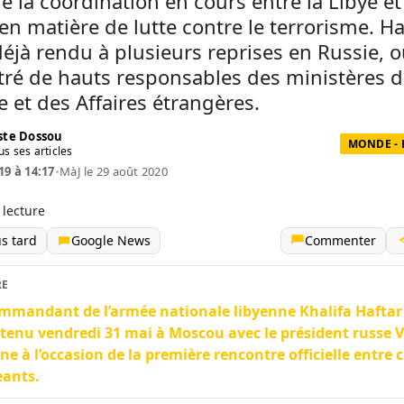
e la coordination en cours entre la Libye et
en matière de lutte contre le terrorisme. Ha
 déjà rendu à plusieurs reprises en Russie, où
ré de hauts responsables des ministères d
 et des Affaires étrangères.
te Dossou
MONDE - 
us ses articles
19 à 14:17
•
MàJ le 29 août 2020
 lecture
us tard
Google News
Commenter
RE
mmandant de l’armée nationale libyenne Khalifa Haftar 
tenu vendredi 31 mai à Moscou avec le président russe 
ne à l’occasion de la première rencontre officielle entre 
eants.