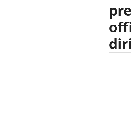
pr
off
dir