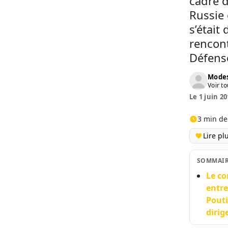
cadre d
Russie 
s’était
rencont
Défense
Modes
Voir to
Le 1 juin 20
3 min de
Lire pl
SOMMAI
Le co
entre
Pouti
dirig