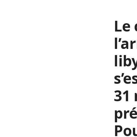
Le
l’a
lib
s’e
31 
pré
Pou