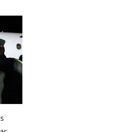
ns
ar,