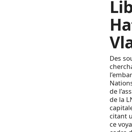
Li
Ha
Vl
Des sou
chercha
l’embar
Nation
de l’a
de la L
capital
citant 
ce voya