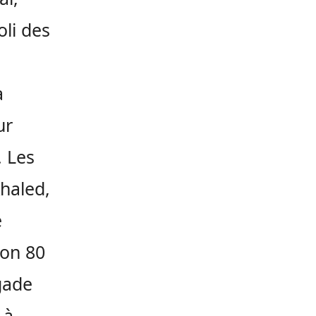
oli des
a
ur
. Les
Khaled,
e
ron 80
igade
 à