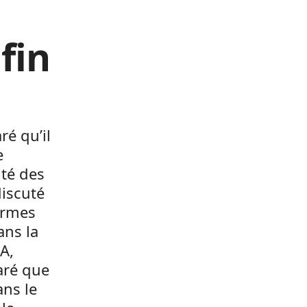
fin
ré qu’il
e
ité des
iscuté
armes
ans la
A,
aré que
ans le