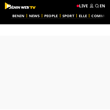
LIVE
EN
BENIN
NEWS
PEOPLE
SPORT
ELLE
COMMUN