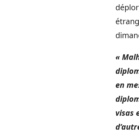
déplor
étrang
dimanc
« Malh
diplom
en mes
diplom
visas 
d’aut