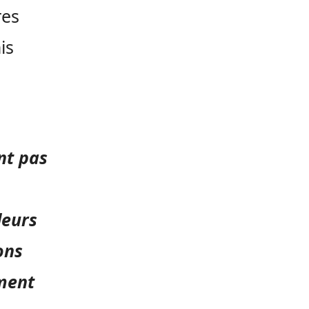
res
is
nt pas
leurs
ons
ment