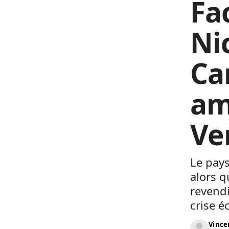
Fa
Ni
Ca
am
Ve
Le pays
alors q
revendi
crise é
Vinc