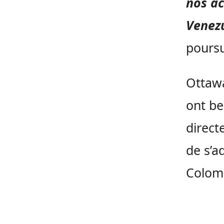
nos ac
Venezu
poursu
Ottawa
ont be
direct
de s’a
Colomb