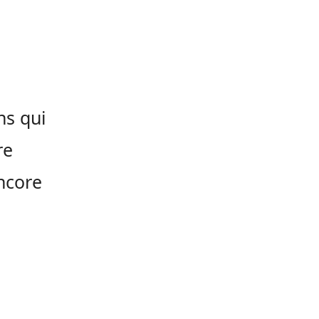
ns qui
re
ncore