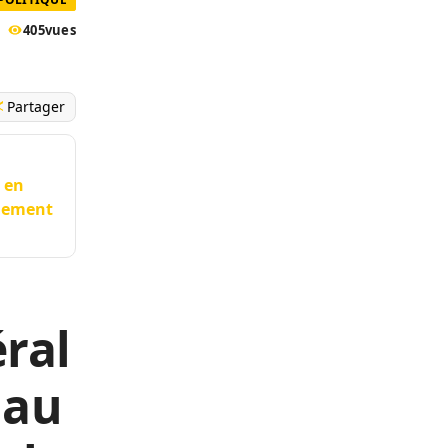
405
vues
Partager
 en
nement
ral
 au