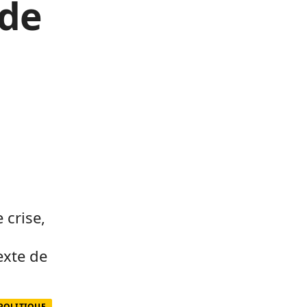
 de
 crise,
exte de
POLITIQUE