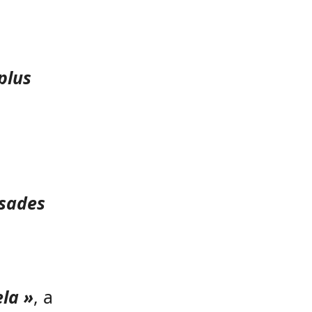
plus
ssades
la »
, a