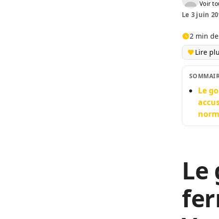
Voir to
Le 3 juin 20
2 min de
Lire pl
SOMMAI
Le g
accu
norm
Le
fe