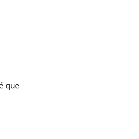
é que
.