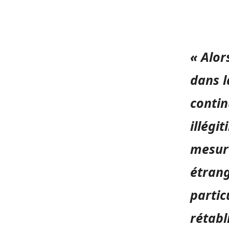
« Alor
dans l
contin
illégi
mesure
étrang
partic
rétabl