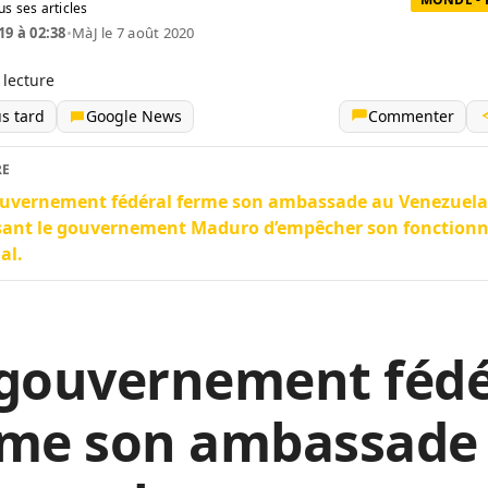
us ses articles
19 à 02:38
•
MàJ le 7 août 2020
 lecture
us tard
Google News
Commenter
RE
ouvernement fédéral ferme son ambassade au Venezuela
sant le gouvernement Maduro d’empêcher son fonction
al.
 gouvernement fédé
rme son ambassade