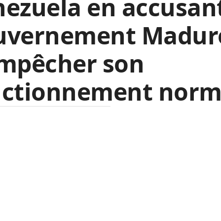
ezuela en accusant
uvernement Madur
empêcher son
nctionnement norm