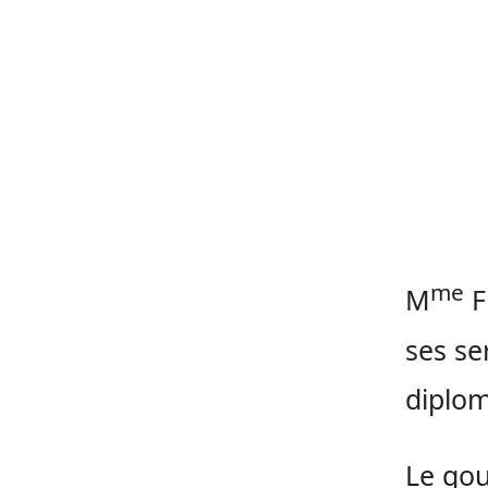
me
M
F
ses se
diplom
Le go