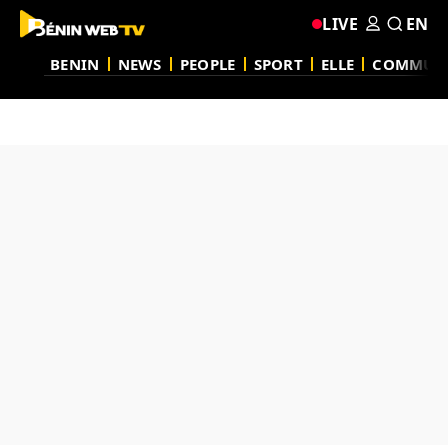
LIVE
EN
BENIN
NEWS
PEOPLE
SPORT
ELLE
COMMUN