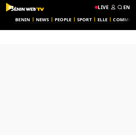
LIVE
EN
BENIN
NEWS
PEOPLE
SPORT
ELLE
COMMUN