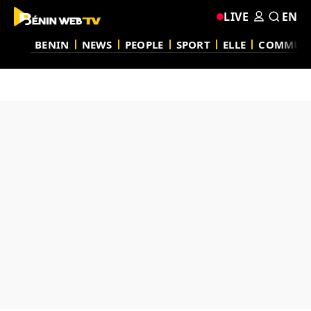
LIVE
EN
BENIN
NEWS
PEOPLE
SPORT
ELLE
COMMUN