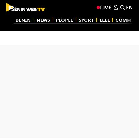
LIVE
EN
BENIN
NEWS
PEOPLE
SPORT
ELLE
COMMUN