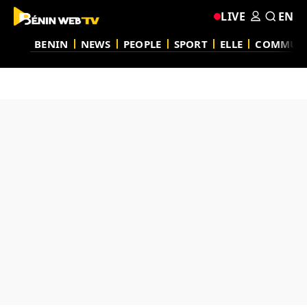
LIVE
EN
BENIN
NEWS
PEOPLE
SPORT
ELLE
COMMUN