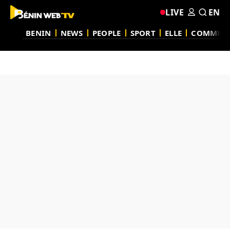
LIVE
EN
BENIN
NEWS
PEOPLE
SPORT
ELLE
COMMUN