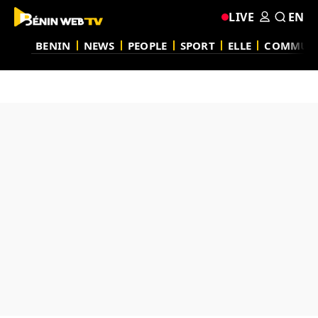
LIVE
EN
BENIN
NEWS
PEOPLE
SPORT
ELLE
COMMUN