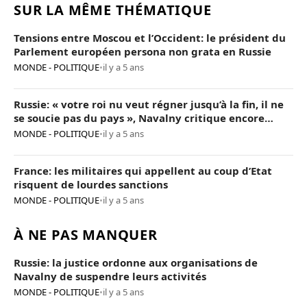
SUR LA MÊME THÉMATIQUE
Tensions entre Moscou et l’Occident: le président du
Parlement européen persona non grata en Russie
MONDE - POLITIQUE
•
il y a 5 ans
Russie: « votre roi nu veut régner jusqu’à la fin, il ne
se soucie pas du pays », Navalny critique encore
Poutine
MONDE - POLITIQUE
•
il y a 5 ans
France: les militaires qui appellent au coup d’Etat
risquent de lourdes sanctions
MONDE - POLITIQUE
•
il y a 5 ans
À NE PAS MANQUER
Russie: la justice ordonne aux organisations de
Navalny de suspendre leurs activités
MONDE - POLITIQUE
•
il y a 5 ans