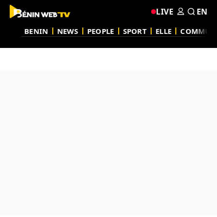
LIVE
EN
BENIN
NEWS
PEOPLE
SPORT
ELLE
COMMUN