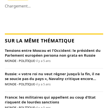
Chargement...
SUR LA MÊME THÉMATIQUE
Tensions entre Moscou et l’Occident: le président du
Parlement européen persona non grata en Russie
MONDE - POLITIQUE
•
il y a 5 ans
Russie: « votre roi nu veut régner jusqu’à la fin, il ne
se soucie pas du pays », Navalny critique encore
Poutine
MONDE - POLITIQUE
•
il y a 5 ans
France: les militaires qui appellent au coup d’Etat
risquent de lourdes sanctions
MONDE - POLITIQUE
•
il y a 5 ans