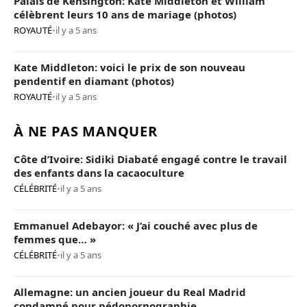
Palais de Kensington: Kate Middleton et William
célèbrent leurs 10 ans de mariage (photos)
ROYAUTÉ
•
il y a 5 ans
Kate Middleton: voici le prix de son nouveau
pendentif en diamant (photos)
ROYAUTÉ
•
il y a 5 ans
À NE PAS MANQUER
Côte d’Ivoire: Sidiki Diabaté engagé contre le travail
des enfants dans la cacaoculture
CÉLÉBRITÉ
•
il y a 5 ans
Emmanuel Adebayor: « J’ai couché avec plus de
femmes que… »
CÉLÉBRITÉ
•
il y a 5 ans
Allemagne: un ancien joueur du Real Madrid
condamné pour pédopornographie