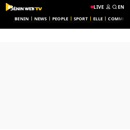
LIVE
EN
BENIN
NEWS
PEOPLE
SPORT
ELLE
COMMUN