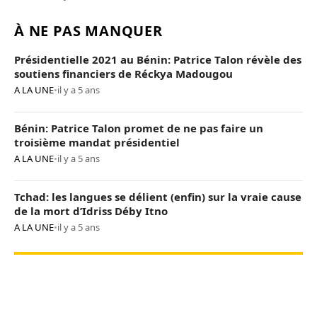
À NE PAS MANQUER
Présidentielle 2021 au Bénin: Patrice Talon révèle des
soutiens financiers de Réckya Madougou
A LA UNE
•
il y a 5 ans
Bénin: Patrice Talon promet de ne pas faire un
troisième mandat présidentiel
A LA UNE
•
il y a 5 ans
Tchad: les langues se délient (enfin) sur la vraie cause
de la mort d’Idriss Déby Itno
A LA UNE
•
il y a 5 ans