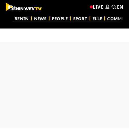
LIVE
EN
BENIN
NEWS
PEOPLE
SPORT
ELLE
COMMUN