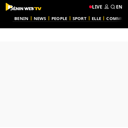
LIVE
EN
BENIN
NEWS
PEOPLE
SPORT
ELLE
COMMUN