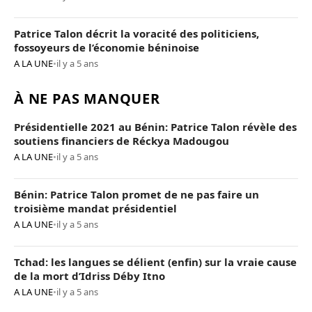
Patrice Talon décrit la voracité des politiciens,
fossoyeurs de l’économie béninoise
A LA UNE
•
il y a 5 ans
À NE PAS MANQUER
Présidentielle 2021 au Bénin: Patrice Talon révèle des
soutiens financiers de Réckya Madougou
A LA UNE
•
il y a 5 ans
Bénin: Patrice Talon promet de ne pas faire un
troisième mandat présidentiel
A LA UNE
•
il y a 5 ans
Tchad: les langues se délient (enfin) sur la vraie cause
de la mort d’Idriss Déby Itno
A LA UNE
•
il y a 5 ans