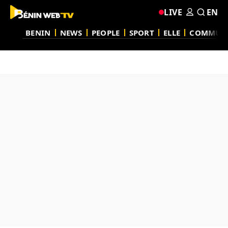
LIVE
EN
BENIN
NEWS
PEOPLE
SPORT
ELLE
COMMUN