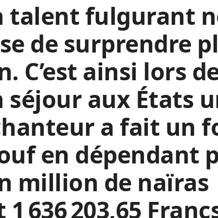
 talent fulgurant 
se de surprendre p
n. C’est ainsi lors d
 séjour aux États u
chanteur a fait un f
ouf en dépendant p
n million de naïras
t 1 636 203,65 Franc