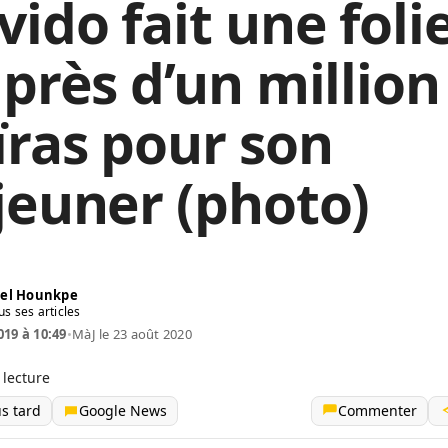
ido fait une foli
 près d’un million
ïras pour son
jeuner (photo)
el Hounkpe
us ses articles
019 à 10:49
•
MàJ le 23 août 2020
 lecture
us tard
Google News
Commenter