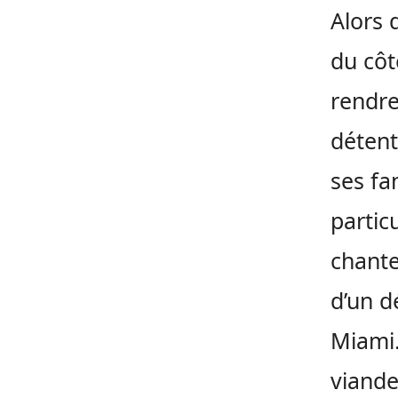
Alors 
du côt
rendre
détent
ses fa
partic
chante
d’un d
Miami
viande