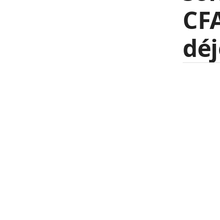
CFA
déj