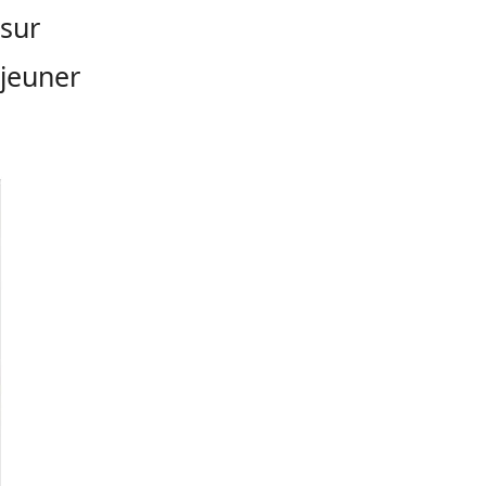
 sur
éjeuner