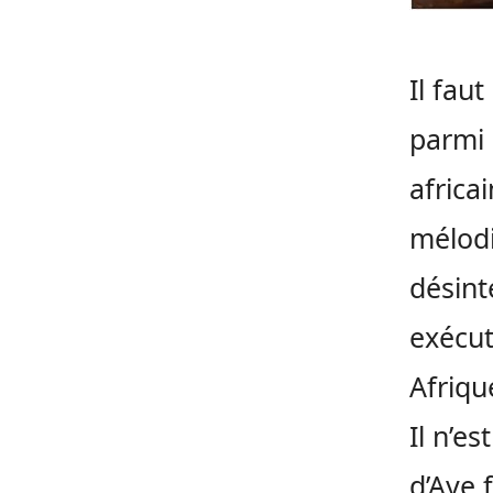
Il fau
parmi 
africa
mélodi
désint
exécut
Afriqu
Il n’e
d’Aye 