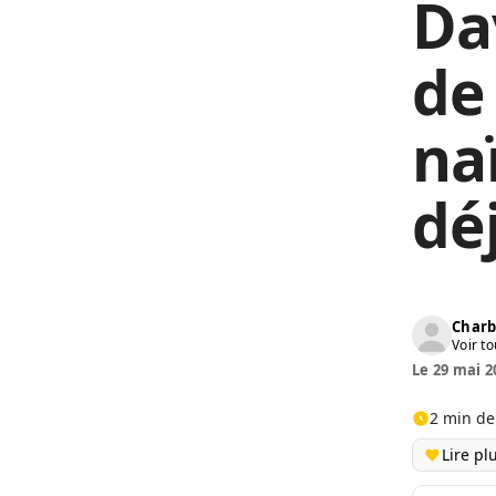
Dav
de
na
dé
Charb
Voir to
Le 29 mai 2
2 min de
Lire pl