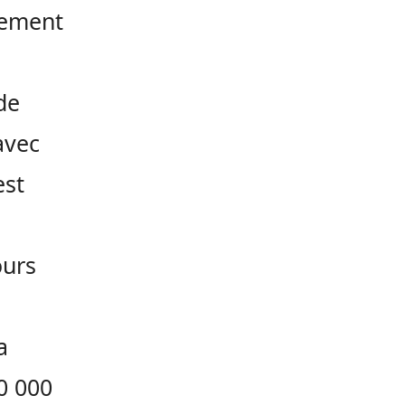
cement
de
avec
est
ours
a
0 000