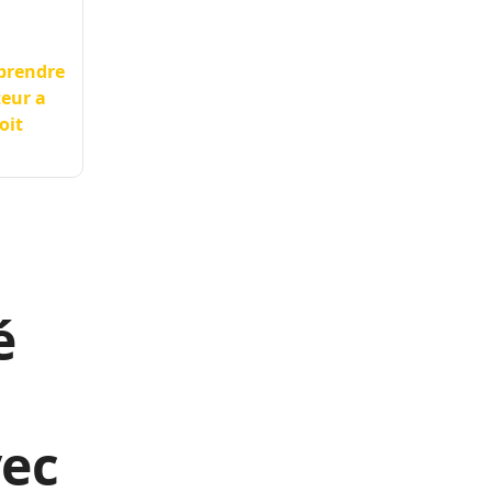
rprendre
teur a
oit
é
vec