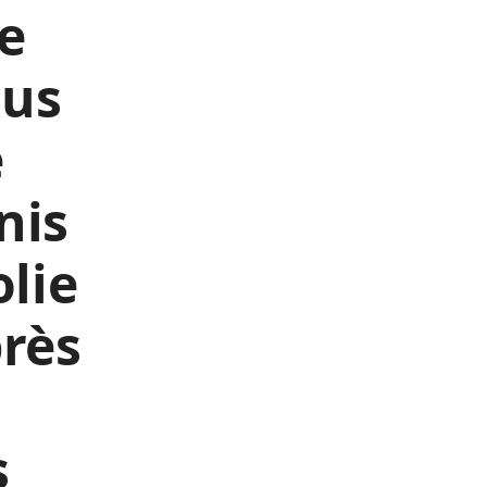
ne
lus
e
nis
olie
rès
s