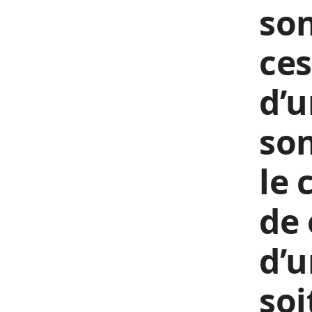
son
ces
d’u
son
le 
de 
d’u
soi