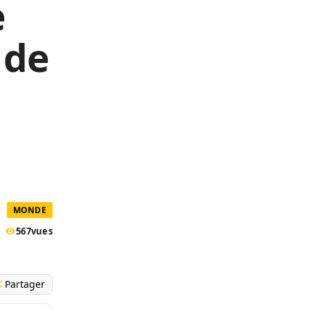
e
 de
MONDE
567
vues
Partager