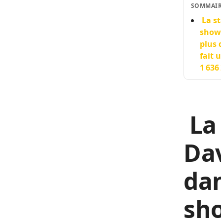
SOMMAI
La st
showb
plus 
fait 
1 636
La 
Dav
dan
sho