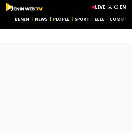
LIVE
EN
BENIN
NEWS
PEOPLE
SPORT
ELLE
COMMUN