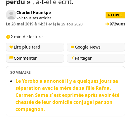
perdu »
, a-t-elle écrit.
Charbel Hounkpe
PEOPLE
Voir tous ses articles
Le 28 mai 2019 à 14:31
•
MàJ le 29 aou 2020
972
vues
2 min de lecture
Lire plus tard
Google News
Commenter
Partager
SOMMAIRE
Le Yorobo a annoncé il y a quelques jours sa
séparation avec la mère de sa fille Rafna.
Carmen Sama s’ est exprimée après avoir été
chassée de leur domicile conjugal par son
compagnon.