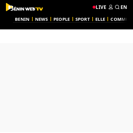
LIVE
EN
BENIN
NEWS
PEOPLE
SPORT
ELLE
COMMUN