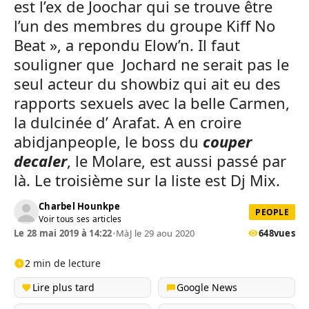
est l’ex de Joochar qui se trouve être
l’un des membres du groupe Kiff No
Beat », a repondu Elow’n. Il faut
souligner que Jochard ne serait pas le
seul acteur du showbiz qui ait eu des
rapports sexuels avec la belle Carmen,
la dulcinée d’ Arafat. A en croire
abidjanpeople, le boss du
couper
decaler
, le Molare, est aussi passé par
là. Le troisième sur la liste est Dj Mix.
Charbel Hounkpe
PEOPLE
Voir tous ses articles
Le 28 mai 2019 à 14:22
•
MàJ le 29 aou 2020
648
vues
2 min de lecture
Lire plus tard
Google News