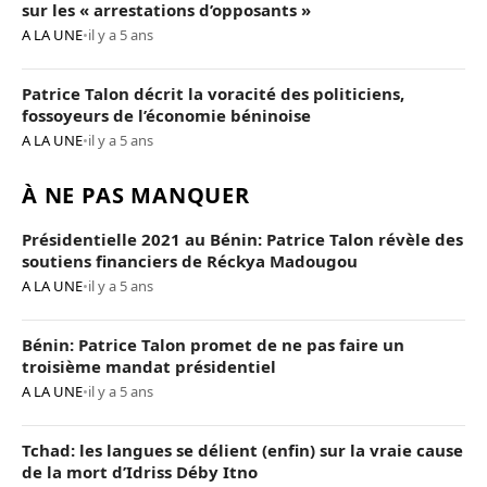
sur les « arrestations d’opposants »
A LA UNE
•
il y a 5 ans
Patrice Talon décrit la voracité des politiciens,
fossoyeurs de l’économie béninoise
A LA UNE
•
il y a 5 ans
À NE PAS MANQUER
Présidentielle 2021 au Bénin: Patrice Talon révèle des
soutiens financiers de Réckya Madougou
A LA UNE
•
il y a 5 ans
Bénin: Patrice Talon promet de ne pas faire un
troisième mandat présidentiel
A LA UNE
•
il y a 5 ans
Tchad: les langues se délient (enfin) sur la vraie cause
de la mort d’Idriss Déby Itno