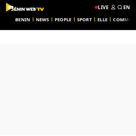
LIVE
EN
BENIN
NEWS
PEOPLE
SPORT
ELLE
COMMUN