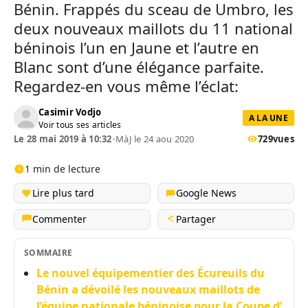
Bénin. Frappés du sceau de Umbro, les
deux nouveaux maillots du 11 national
béninois l’un en Jaune et l’autre en
Blanc sont d’une élégance parfaite.
Regardez-en vous même l’éclat:
Casimir Vodjo
A LA UNE
Voir tous ses articles
Le 28 mai 2019 à 10:32
•
MàJ le 24 aou 2020
729
vues
1 min de lecture
Lire plus tard
Google News
Commenter
Partager
SOMMAIRE
Le nouvel équipementier des Écureuils du
Bénin a dévoilé les nouveaux maillots de
l’équipe nationale béninoise pour la Coupe d’