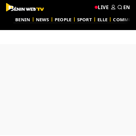
LIVE
EN
BENIN
NEWS
PEOPLE
SPORT
ELLE
COMMUN