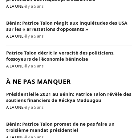
A LA UNE
•
il y a 5 ans
Bénin: Patrice Talon réagit aux inquiétudes des USA
sur les « arrestations d’opposants »
A LA UNE
•
il y a 5 ans
Patrice Talon décrit la voracité des politiciens,
fossoyeurs de l’économie béninoise
A LA UNE
•
il y a 5 ans
À NE PAS MANQUER
Présidentielle 2021 au Bénin: Patrice Talon révèle des
soutiens financiers de Réckya Madougou
A LA UNE
•
il y a 5 ans
Bénin: Patrice Talon promet de ne pas faire un
troisième mandat présidentiel
A LA UNE
•
il y a 5 ans