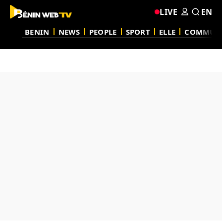
LIVE
EN
BENIN
NEWS
PEOPLE
SPORT
ELLE
COMMUN