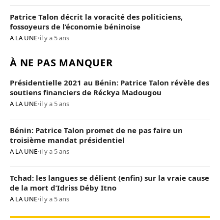
Patrice Talon décrit la voracité des politiciens,
fossoyeurs de l’économie béninoise
A LA UNE
•
il y a 5 ans
À NE PAS MANQUER
Présidentielle 2021 au Bénin: Patrice Talon révèle des
soutiens financiers de Réckya Madougou
A LA UNE
•
il y a 5 ans
Bénin: Patrice Talon promet de ne pas faire un
troisième mandat présidentiel
A LA UNE
•
il y a 5 ans
Tchad: les langues se délient (enfin) sur la vraie cause
de la mort d’Idriss Déby Itno
A LA UNE
•
il y a 5 ans