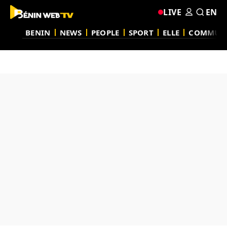
LIVE
EN
BENIN
NEWS
PEOPLE
SPORT
ELLE
COMMUN