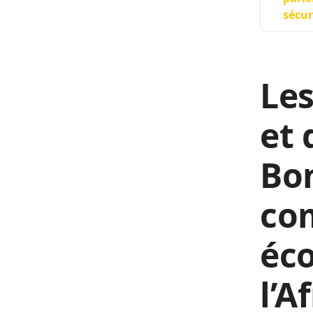
sécur
Les
et 
Bon
co
éc
l’A