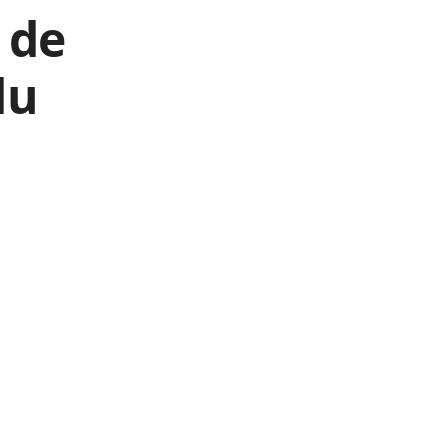
 de
du