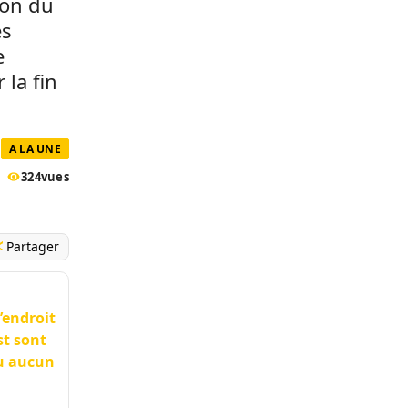
ion du
es
e
 la fin
A LA UNE
324
vues
Partager
l’endroit
st sont
eu aucun