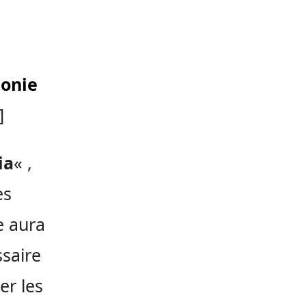
honie
]
ia
« ,
es
e aura
ssaire
er les