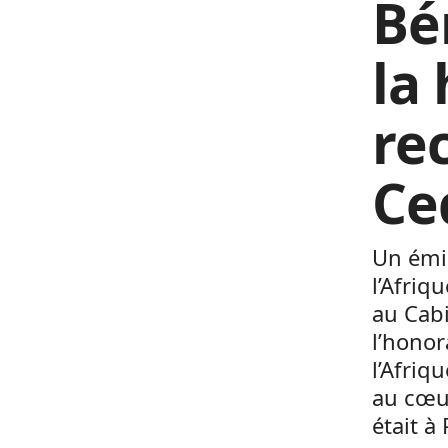
Bén
la
re
Ce
Un émi
l’Afriq
au Cabi
l’honor
l’Afriq
au cœur
était à