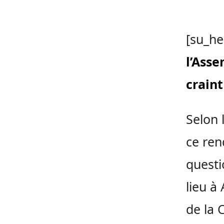
[su_he
l’Ass
crain
Selon 
ce ren
questi
lieu à
de la 