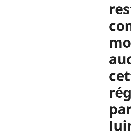
re
co
mor
auc
cet
rég
par
Jui