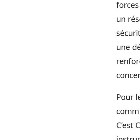
forces
un rés
sécuri
une dé
renfor
concer
Pour l
commis
C’est 
instru