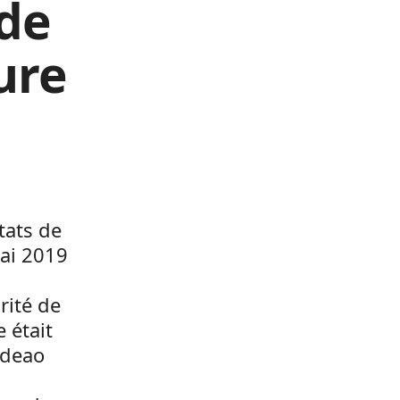
 de
ure
tats de
mai 2019
rité de
e était
edeao