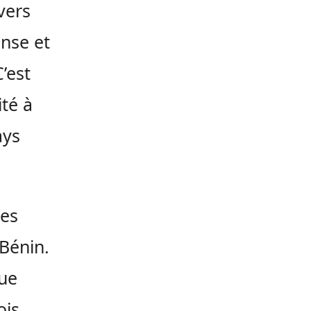
vers
nse et
’est
té à
ays
des
Bénin.
que
ois