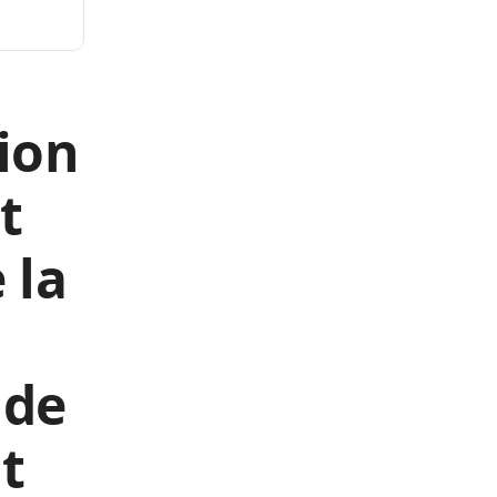
tion
t
 la
 de
nt