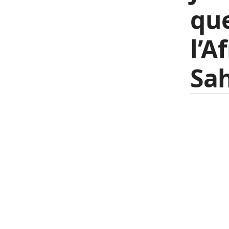
que
l’A
Sah