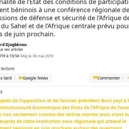
alité de l’Etat des conditions de participat
ent béninois à une conférence régionale d
ions de défense et sécurité de l’Afrique d
, du Sahel et de l’Afrique centrale prévu pour
 de juin prochain.
rd Djogbénou
us ses articles
019 à 18:54
•
MàJ le 30 mai 2019
 lecture
us tard
Google News
Commenter
RE
ppels de l’opposition et de l’ancien président Boni yayi à 
 communauté économique des Etats de l’Afrique de l’oue
s non seulement comme des lettres mortes mais n’ont 
 auprès de cette institution sous régionale qui attend le
ment béninois en Juin prochain autour des questions