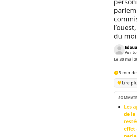
personn
parlem
commiss
l’ouest
du mois
Edoua
Voir to
Le 30 mai 2
3 min de
Lire pl
SOMMAI
Les a
de la
resté
effet
parle