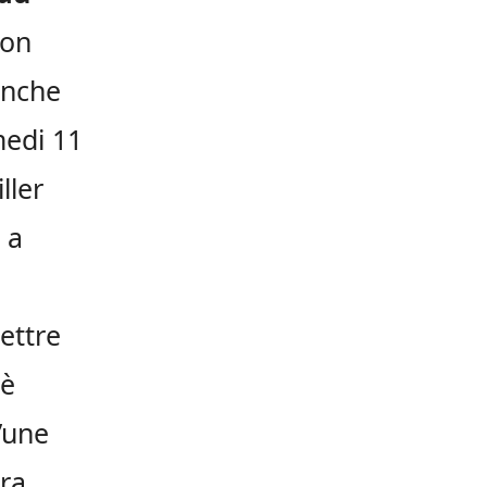
ion
anche
medi 11
ller
 a
ettre
8è
l’une
ra