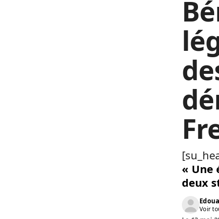
Bén
lég
de
dé
Fr
[su_hea
« Une 
deux s
Edoua
Voir to