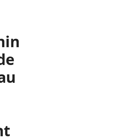
nin
 de
 au
nt