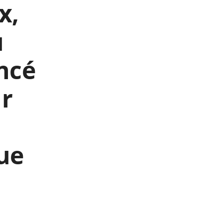
x,
u
ncé
ur
que