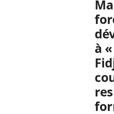
Mai
for
dé
à «
Fid
cou
res
for