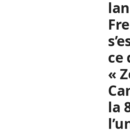
lan
Fr
s’e
ce 
« Z
Can
la 
l’u