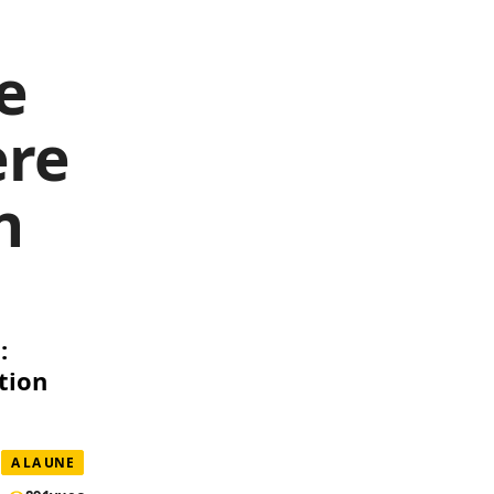
e
ère
n
:
tion
A LA UNE