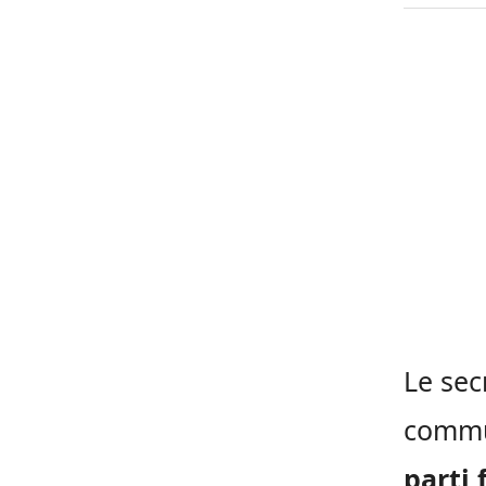
Le sec
commun
parti