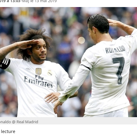
019 à 13:03
•
MàJ le 13 mai 2019
onaldo @ Real Madrid
 lecture