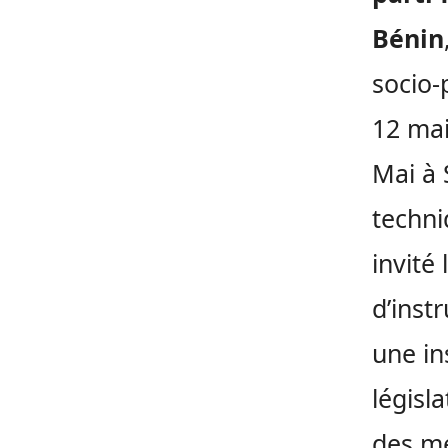
Bénin
socio-
12 mai
Mai à 
techni
invité 
d’inst
une in
législa
des me