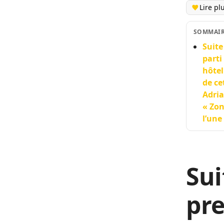
Lire pl
SOMMAI
Suite
parti
hôtel
de ce
Adria
« Zon
l’une
Sui
pre