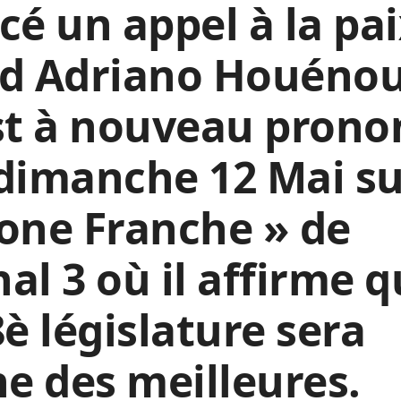
cé un appel à la pai
ed Adriano Houéno
st à nouveau prono
dimanche 12 Mai s
one Franche » de
al 3 où il affirme 
8è législature sera
ne des meilleures.