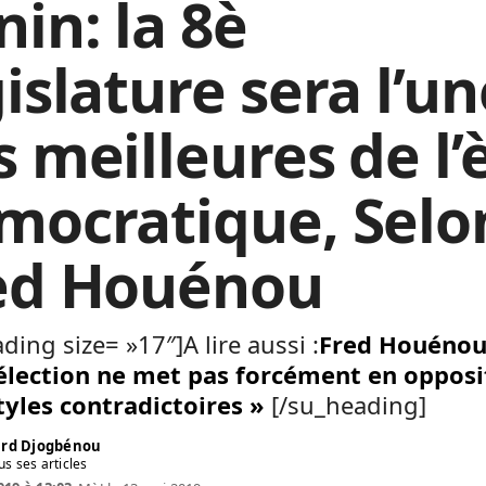
in: la 8è
islature sera l’un
s meilleures de l’
mocratique, Selo
ed Houénou
ding size= »17″]A lire aussi :
Fred Houénou
élection ne met pas forcément en opposi
tyles contradictoires »
[/su_heading]
rd Djogbénou
us ses articles