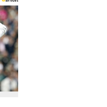
891
vues