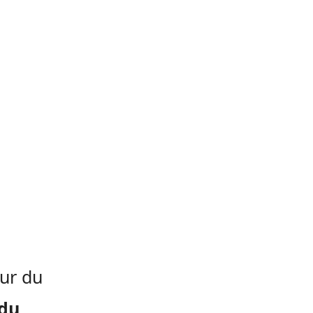
eur du
 du