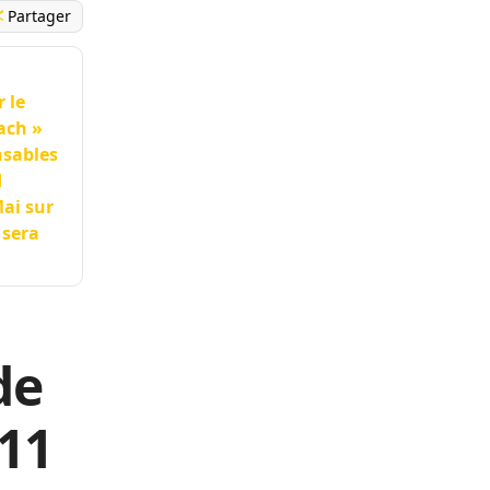
Partager
 le
ach »
nsables
d
ai sur
 sera
de
 11