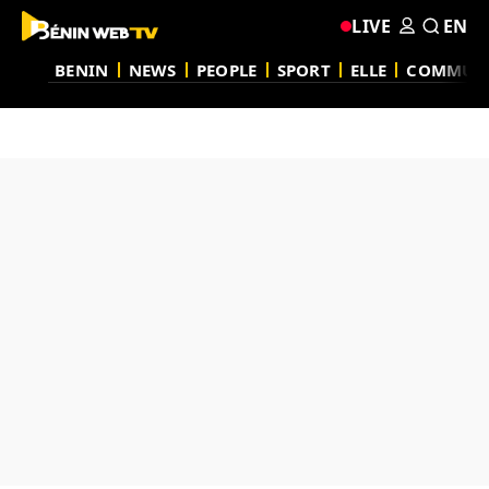
LIVE
EN
BENIN
NEWS
PEOPLE
SPORT
ELLE
COMMUN