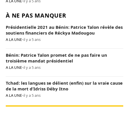
A LA UNE
•
il y a 5 ans
À NE PAS MANQUER
Présidentielle 2021 au Bénin: Patrice Talon révèle des
soutiens financiers de Réckya Madougou
A LA UNE
•
il y a 5 ans
Bénin: Patrice Talon promet de ne pas faire un
troisième mandat présidentiel
A LA UNE
•
il y a 5 ans
Tchad: les langues se délient (enfin) sur la vraie cause
de la mort d’Idriss Déby Itno
A LA UNE
•
il y a 5 ans