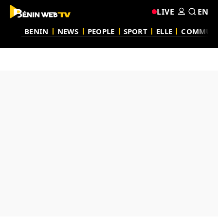
LIVE
EN
BENIN
NEWS
PEOPLE
SPORT
ELLE
COMMUN