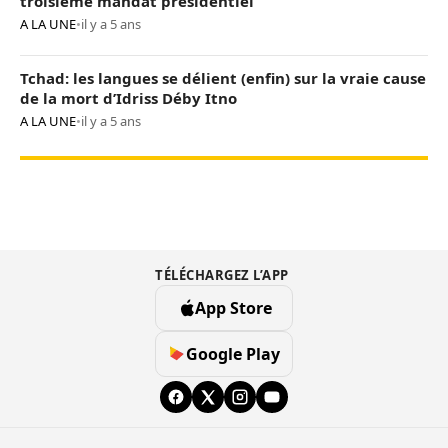
troisième mandat présidentiel
A LA UNE
•
il y a 5 ans
Tchad: les langues se délient (enfin) sur la vraie cause
de la mort d’Idriss Déby Itno
A LA UNE
•
il y a 5 ans
TÉLÉCHARGEZ L’APP
App Store
Google Play