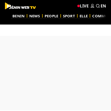
LIVE
EN
BENIN
NEWS
PEOPLE
SPORT
ELLE
COMMUN