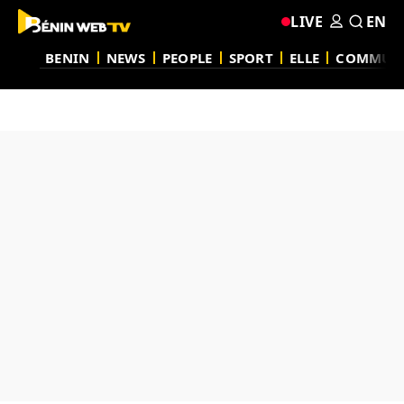
LIVE
EN
BENIN
NEWS
PEOPLE
SPORT
ELLE
COMMUN