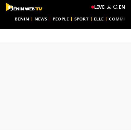
LIVE
EN
BENIN
NEWS
PEOPLE
SPORT
ELLE
COMMUN