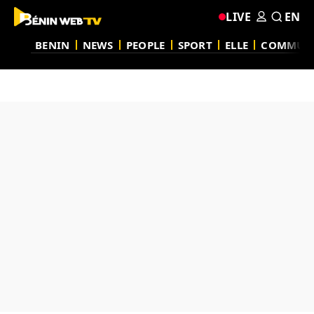
LIVE
EN
BENIN
NEWS
PEOPLE
SPORT
ELLE
COMMUN