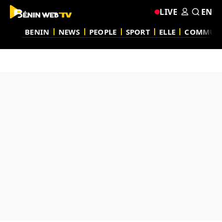
LIVE
EN
BENIN
NEWS
PEOPLE
SPORT
ELLE
COMMUN