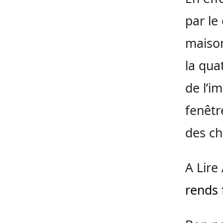
par le
maison
la qua
de l’i
fenêtr
des ch
A Lire 
rends 