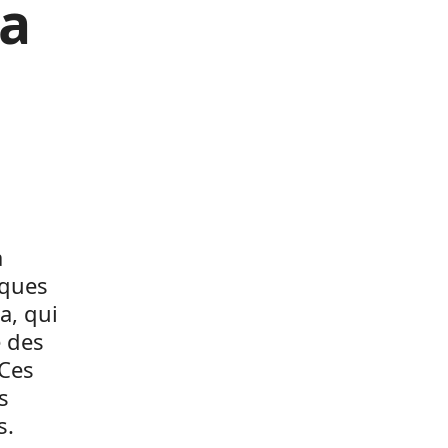
ra
a
iques
a, qui
e des
 Ces
s
s.