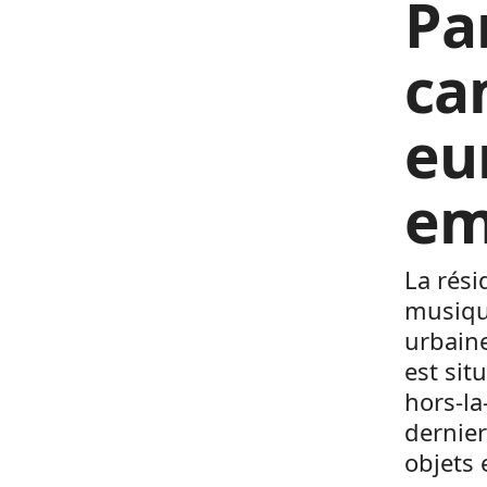
Pa
ca
eu
em
La rési
musiqu
urbaine
est sit
hors-la
dernier
objets 