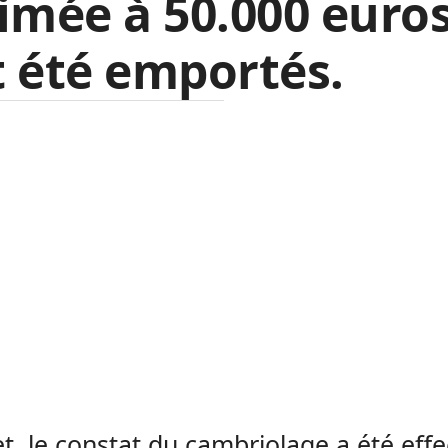
imée à 50.000 euro
 été emportés.
et, le constat du cambriolage a été eff