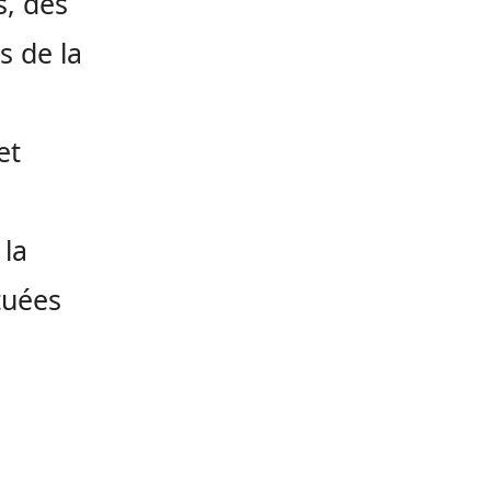
s, des
s de la
et
 la
tuées