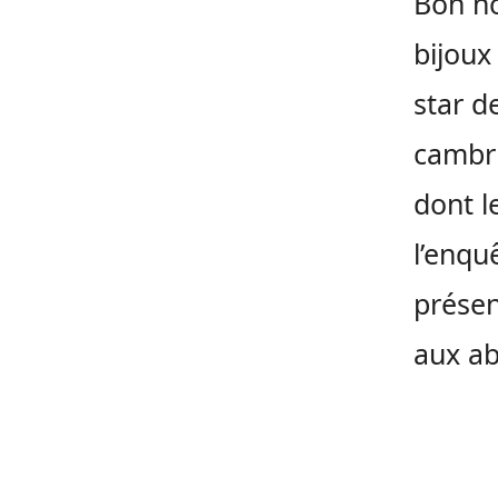
Bon no
bijoux
star d
cambri
dont l
l’enqu
présen
aux ab