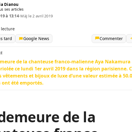
ia Dianou
us ses articles
019 à 13:14
•
MàJ le 2 avril 2019
 lecture
us tard
Google News
Commenter
RE
emeure de la chanteuse franco-malienne Aya Nakamura 
iolée ce lundi 1er avril 2019 dans la région parisienne. 
s vêtements et bijoux de luxe d’une valeur estimée à 50.
 ont été emportés.
demeure de la