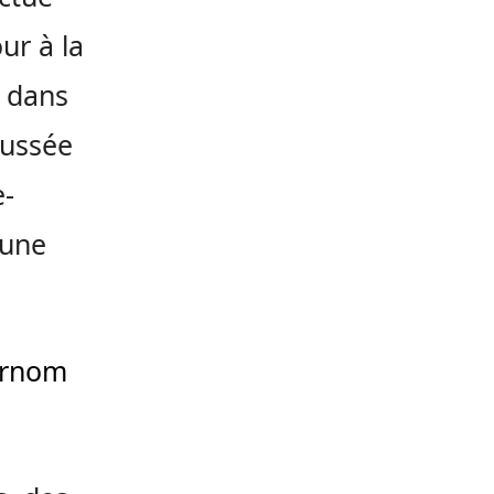
ur à la
e dans
aussée
e-
’une
urnom