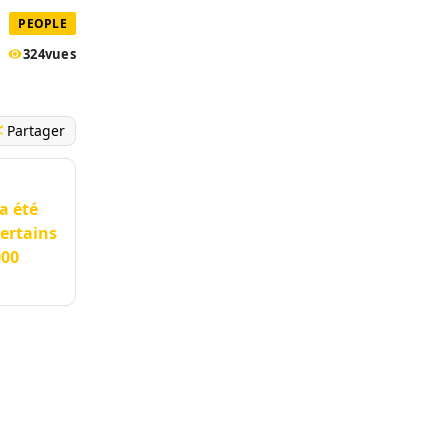
PEOPLE
324
vues
Partager
a été
Certains
000