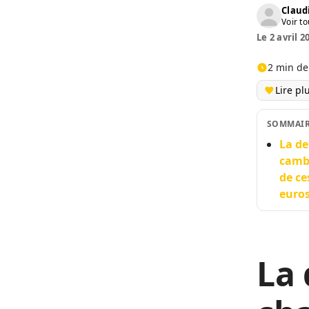
Claud
Voir to
Le 2 avril 2
2 min de
Lire pl
SOMMAI
La d
cambr
de ce
euros
La 