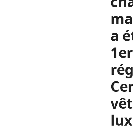
cha
ma
a é
1er
rég
Cer
vêt
lux