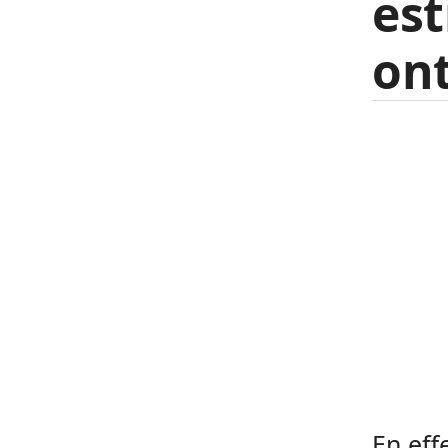
est
ont
En eff