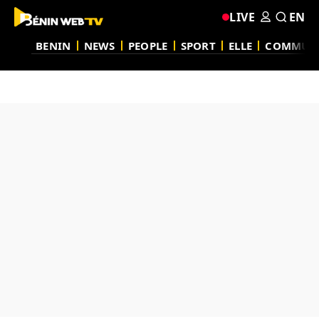
LIVE
EN
BENIN
NEWS
PEOPLE
SPORT
ELLE
COMMUN