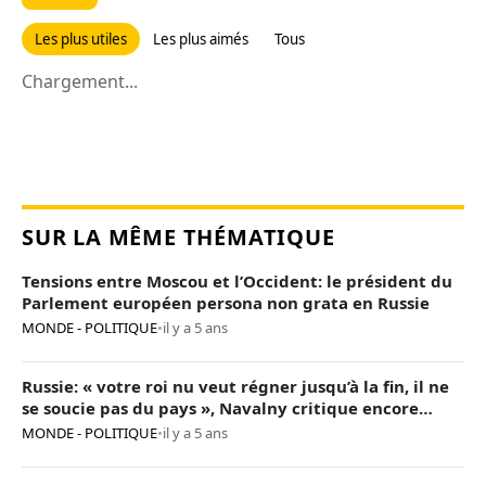
Les plus utiles
Les plus aimés
Tous
Chargement...
SUR LA MÊME THÉMATIQUE
Tensions entre Moscou et l’Occident: le président du
Parlement européen persona non grata en Russie
MONDE - POLITIQUE
•
il y a 5 ans
Russie: « votre roi nu veut régner jusqu’à la fin, il ne
se soucie pas du pays », Navalny critique encore
Poutine
MONDE - POLITIQUE
•
il y a 5 ans