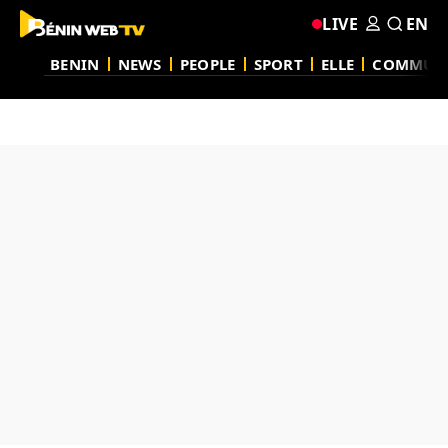
LIVE
EN
BENIN
NEWS
PEOPLE
SPORT
ELLE
COMMUN