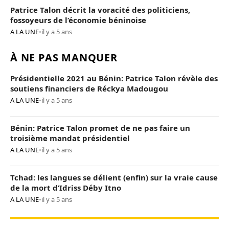
Patrice Talon décrit la voracité des politiciens,
fossoyeurs de l’économie béninoise
A LA UNE
•
il y a 5 ans
À NE PAS MANQUER
Présidentielle 2021 au Bénin: Patrice Talon révèle des
soutiens financiers de Réckya Madougou
A LA UNE
•
il y a 5 ans
Bénin: Patrice Talon promet de ne pas faire un
troisième mandat présidentiel
A LA UNE
•
il y a 5 ans
Tchad: les langues se délient (enfin) sur la vraie cause
de la mort d’Idriss Déby Itno
A LA UNE
•
il y a 5 ans