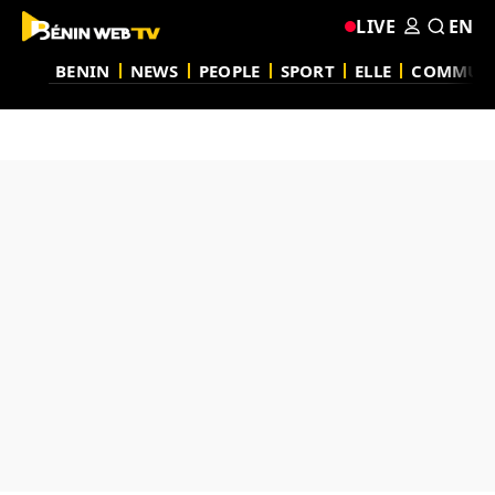
LIVE
EN
BENIN
NEWS
PEOPLE
SPORT
ELLE
COMMUN