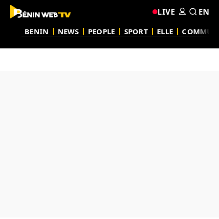
LIVE
EN
BENIN
NEWS
PEOPLE
SPORT
ELLE
COMMUN