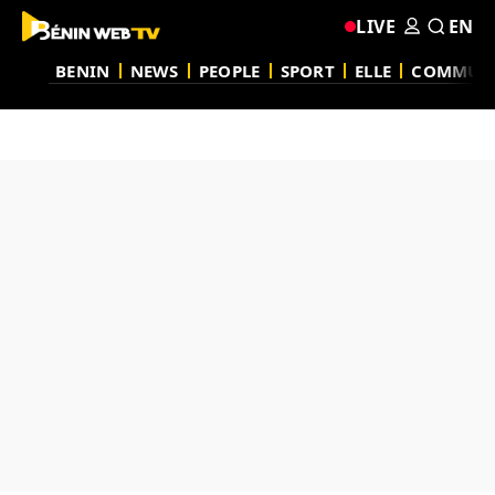
LIVE
EN
BENIN
NEWS
PEOPLE
SPORT
ELLE
COMMUN