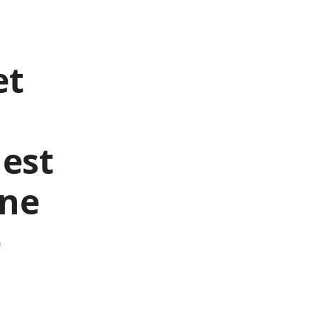
et
 est
une
e