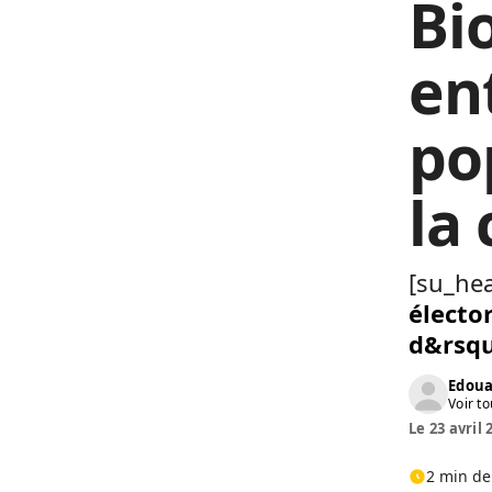
Bio
en
po
la
[su_hea
électo
d&rsqu
Edoua
Voir to
Le 23 avril 
2 min de