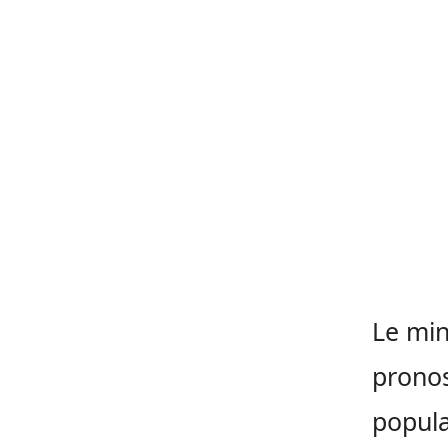
Le min
pronos
popula