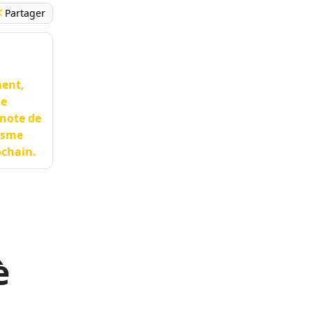
Partager
ment,
de
 note de
asme
ochain.
è