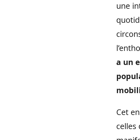
une in
quotid
circon
l’enth
a un 
popul
mobili
Cet e
celles