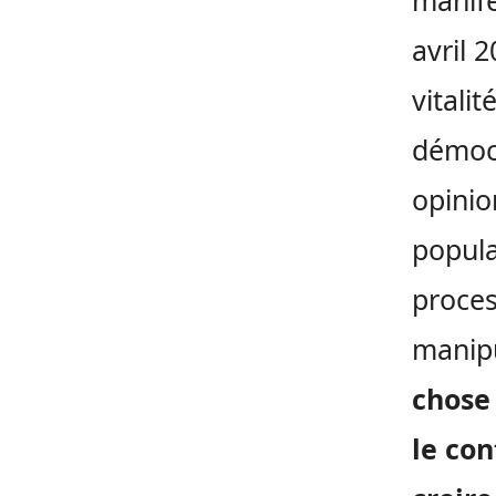
manife
avril 
vitali
démocr
opinio
popula
proces
manipu
chose
le con