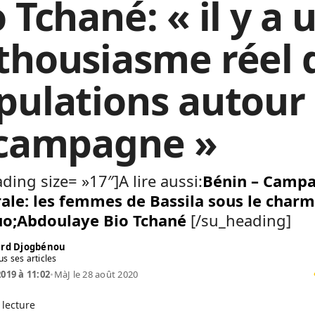
 Tchané: « il y a 
thousiasme réel 
pulations autour
 campagne »
ding size= »17″]A lire aussi:
Bénin – Camp
rale: les femmes de Bassila sous le char
o;Abdoulaye Bio Tchané
[/su_heading]
rd Djogbénou
us ses articles
2019 à 11:02
•
MàJ le 28 août 2020
 lecture