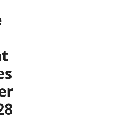
e
nt
es
er
28