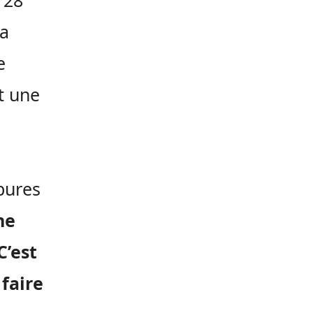
 28
la
e
t une
pures
ne
C’est
 faire