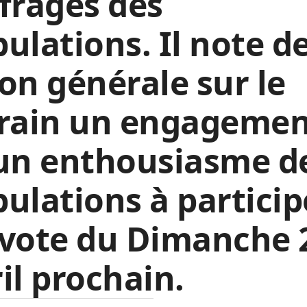
frages des
ulations. Il note d
on générale sur le
rrain un engageme
 un enthousiasme d
ulations à particip
 vote du Dimanche 
il prochain.