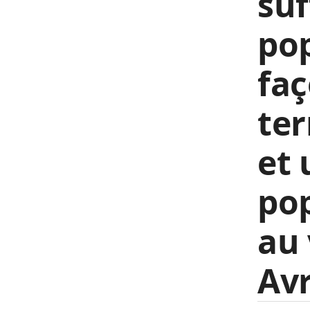
suf
pop
faç
te
et
pop
au
Avr