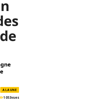
un
des
 de
agne
me
A LA UNE
1 053
vues