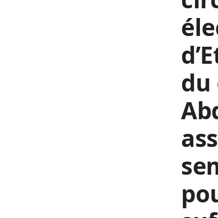
éle
d’E
du
Abd
ass
se
pou