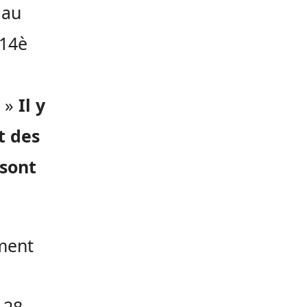
 au
 14è
. »
Il y
t des
 sont
ment