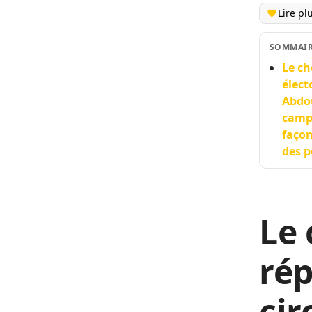
Lire pl
SOMMAI
Le ch
élect
Abdou
campa
façon
des p
Le 
rép
cir