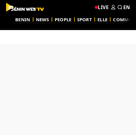
LIVE
EN
BENIN
NEWS
PEOPLE
SPORT
ELLE
COMMUN